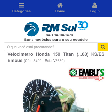
Categorias
Home
Login
O
que
Velocimetro Honda 150 Titan (...08) KS/ES
você
Embus
está
(Cód. 8420 - Ref.: V8630)
procurando?