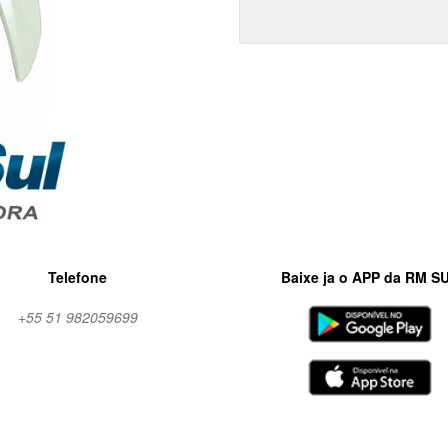
Telefone
Baixe ja o APP da RM S
+55 51 982059699