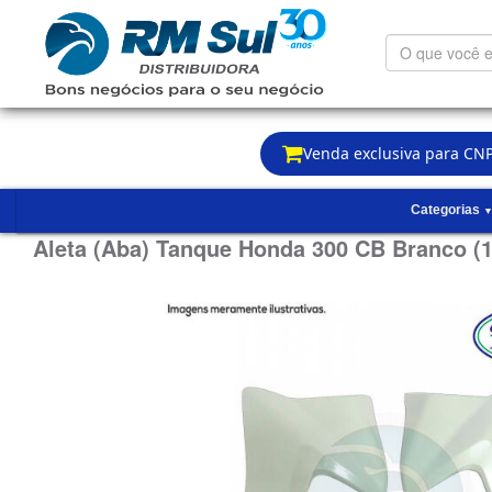
O
que
você
está
procurando?
Venda exclusiva para CNP
Categorias
Aleta (Aba) Tanque Honda 300 CB Branco (14