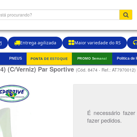
J
Entrega agilizada
Maior variedade do RS
PNEUS
Politica de
PROMO Semanal
PONTA DE ESTOQUE
▼
) (C/Verniz) Par Sportive
(Cód. 8474 - Ref.: AT7970012)
É necessário fazer
fazer pedidos.