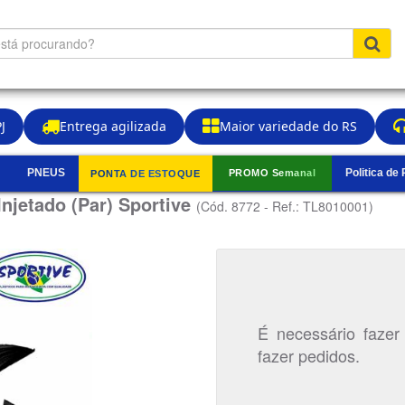
J
Entrega agilizada
Maior variedade do RS
PNEUS
Politica de
PROMO Semanal
PONTA DE ESTOQUE
▼
Injetado (Par) Sportive
(Cód. 8772 - Ref.: TL8010001)
É necessário fazer
fazer pedidos.