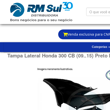
O
que
você
está
procurando?
Venda exclusiva para CNP
Categorias
Tampa Lateral Honda 300 CB (09..15) Preto 