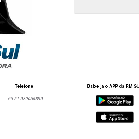
Telefone
Baixe ja o APP da RM S
+55 51 982059699