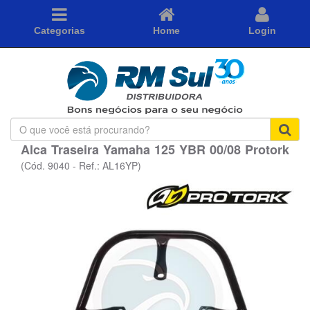
Categorias
Home
Login
O
que
Alca Traseira Yamaha 125 YBR 00/08 Protork
você
está
(Cód. 9040 - Ref.: AL16YP)
procurando?