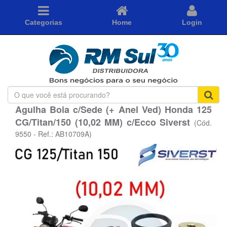
Categorias
Home
Login
O
que
Agulha Boia c/Sede (+ Anel Ved) Honda 125
você
CG/Titan/150 (10,02 MM) c/Ecco Siverst
está
(Cód.
procurando?
9550 - Ref.: AB10709A)