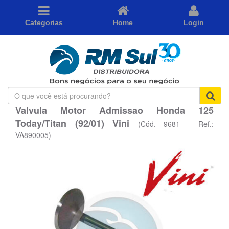
Categorias
Home
Login
O
que
Valvula Motor Admissao Honda 125
você
Today/Titan (92/01) Vini
está
(Cód. 9681 - Ref.:
procurando?
VA890005)