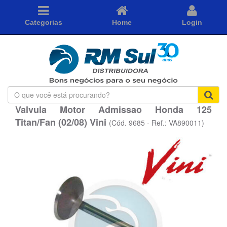
Categorias
Home
Login
O
que
Valvula Motor Admissao Honda 125
você
Titan/Fan (02/08) Vini
está
(Cód. 9685 - Ref.: VA890011)
procurando?