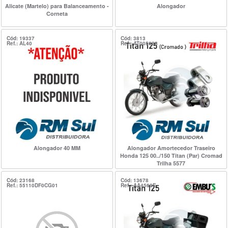
Alicate (Martelo) para Balanceamento -
Alongador
Corneta
Cód: 19337
Cód: 3813
Ref.: AL40
Ref.: AT005688
Alongador 40 MM
Alongador Amortecedor Traseiro
Honda 125 00../150 Titan (Par) Cromad
Trilha 5577
Cód: 23168
Cód: 13678
Ref.: 55110DF0CG01
Ref.: AA4568E