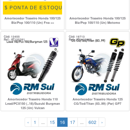
$ PONTA DE ESTOQUE $
Amortecedor Traseiro Honda 100/125
Amortecedor Traseiro Honda 100/125
Biz/Pop 100/110 (Un) Fna ==
Biz/Pop 100/110 (Un) Motomo
Cód: 13455
Cód: 19713
Ref.: AT155281
Ref.: AT1100059
Amortecedor Traseiro Honda 110
Amortecedor Traseiro Honda 125
Lead/PCX150 (..18)/Suzuki Burgman
CG/Tod/Titan (83..99) (Par) GP7
125 (Un) Vulcan
‹
1
...
15
16
17
...
602
›