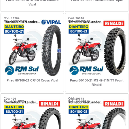
Vipal
Cód: 18284
Cód: 20678
Ref.: 920902
Ref.: 8021MS49
Pneu 80/100-21 CR400 Cross Vipal
Pneu 80/100-21 MS 49 51M TT Front
Rinaldi
Cód: 496
Cód: 20673
Ref.: 8021RMX
Ref.: 8021SR39