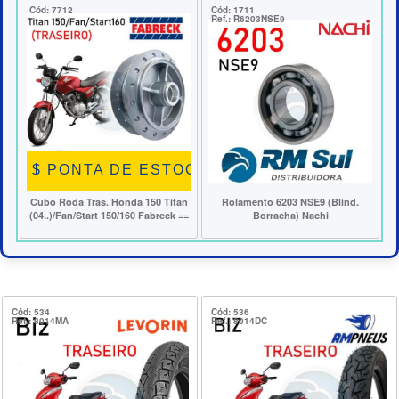
ód: 7712
Cód: 1711
Cód: 739
ef.: CR324
Ref.: R6203NSE9
Ref.: CM
$ PONTA DE ESTOQUE $
$ P
ubo Roda Tras. Honda 150 Titan
Rolamento 6203 NSE9 (Blind.
Cilindro
04..)/Fan/Start 150/160 Fabreck ==
Borracha) Nachi
Honda 15
Cód: 534
Cód: 536
Ref.: 8014MA
Ref.: 8014DC