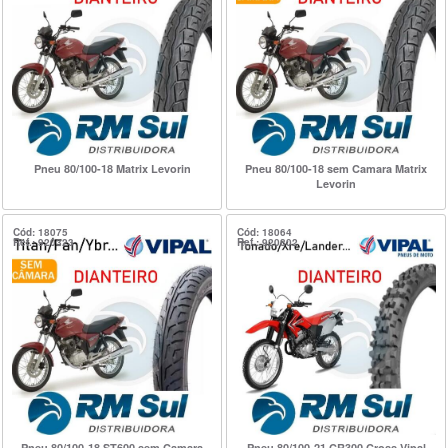
Pneu 80/100-18 Matrix Levorin
Pneu 80/100-18 sem Camara Matrix
Levorin
Cód: 18075
Cód: 18064
Ref.: 920323
Ref.: 920802
Pneu 80/100-18 ST600 sem Camara
Pneu 80/100-21 CR300 Cross Vipal