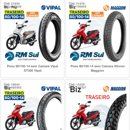
Cód: 21654
Cód: 21576
Ref.: 920338
Ref.: 100853
Pneu 80/100-14 sem Camara Vipal
Pneu 80/100-14 sem Camara Winner
ST300 Vipal
Maggion
Cód: 18043
Cód: 13328
Ref.: 920302
Ref.: 100327