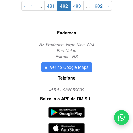
‹
1
...
481
482
483
...
602
›
Endereco
Av. Frederico Jorge Kich, 294
Boa Uniao
Estrela - RS
Ver no Google Maps
Telefone
+55 51 982059699
Baixe ja o APP da RM SUL