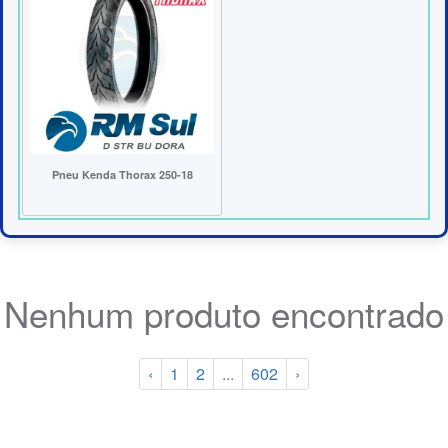
Pneu Kenda Thorax 250-18
Nenhum produto encontrado
‹
1
2
...
602
›