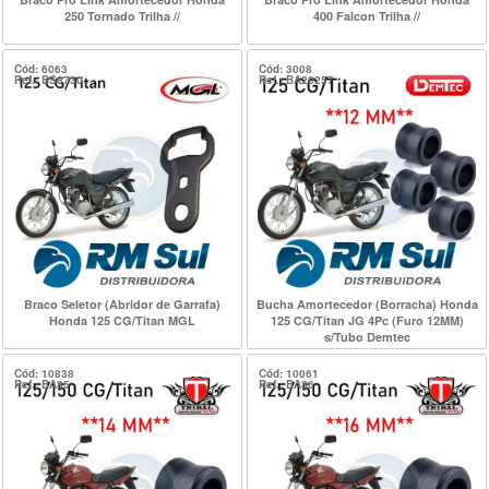
250 Tornado Trilha //
400 Falcon Trilha //
Cód: 6063
Cód: 3008
Ref.: BS8730
Ref.: BA20257
Braco Seletor (Abridor de Garrafa)
Bucha Amortecedor (Borracha) Honda
Honda 125 CG/Titan MGL
125 CG/Titan JG 4Pc (Furo 12MM)
s/Tubo Demtec
Cód: 10838
Cód: 10061
Ref.: BA35
Ref.: BA36