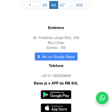
‹
1
...
65
66
67
...
602
›
Endereco
Av. Frederico Jorge Kich, 294
Boa Uniao
Estrela - RS
Ver no Google Maps
Telefone
+55 51 982059699
Baixe ja o APP da RM SUL