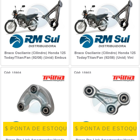
Braco Oscilante (Cilindro) Honda 125
Braco Oscilante (Cilindro) Honda 125
Today/Titan/Fan (92/08) (Unid) Embus
Today/Titan/Fan (92/08) (Unid) Vini
Cód: 15904
Cód: 15903
Ref.: BP14849
Ref.: BP18703
$ PONTA DE ESTOQUE $
$ PONTA DE ESTOQUE
Braco Pro Link Amortecedor Honda
Braco Pro Link Amortecedor Honda