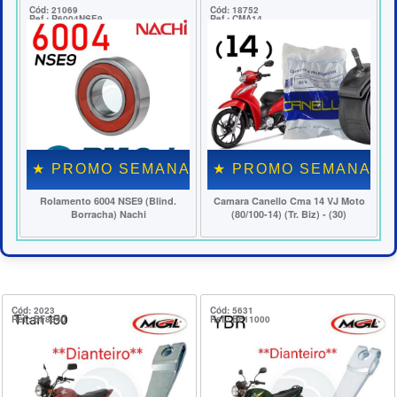
Cód: 21069
Cód: 18752
Cód:
Ref.: R6004NSE9
Ref.: CMA14
Ref.
★ PROMO SEMANAL ★
★ PROMO SEMANAL ★
★
Rolamento 6004 NSE9 (Blind.
Camara Canello Cma 14 VJ Moto
Ro
Borracha) Nachi
(80/100-14) (Tr. Biz) - (30)
Cód: 2023
Cód: 5631
Ref.: BF8340
Ref.: BF11000