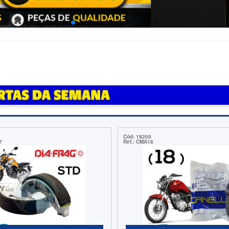
Cód: 8565
4
Ref.: 25018KE