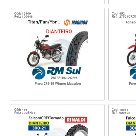
Cód: 12409
Cód: 452
Ref.: 100648
Ref.: 27521CRO
Pneu 275-18 Winner Maggion
Pneu
Cód: 456
Cód: 18051
Ref.: 300SH31
Ref.: 920602