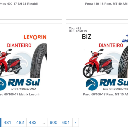
Pneu 400-17 SH 31 Rinaldi
Pneu 410-18 Rem. MT 40 AM
Cód: 482
Ref.: 60MT15
eu 60/100-17 Matrix Levorin
Pneu 60/100-17 Rem. MT 15 A
481
482
483
...
600
601
›