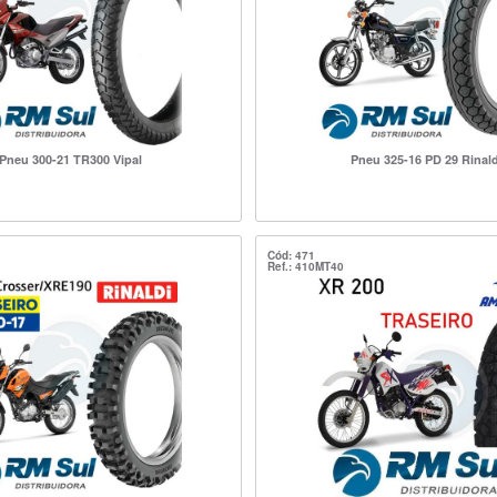
Pneu 300-21 TR300 Vipal
Pneu 325-16 PD 29 Rinald
Cód: 471
Ref.: 410MT40