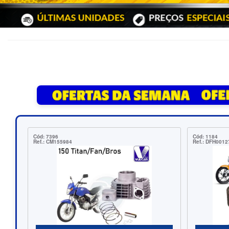
Cód: 19200
Cód: 20880
Ref.: CMA18
Ref.: DE87000