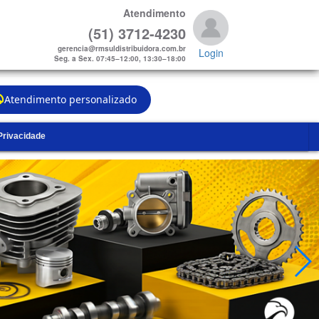
Atendimento
(51) 3712-4230
gerencia@rmsuldistribuidora.com.br
Login
Seg. a Sex. 07:45–12:00, 13:30–18:00
Atendimento personalizado
 Privacidade