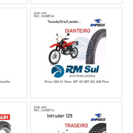
Cód: 455
Ref.: 300MT40
anello
Pneu 300-21 Rem. MT 40 (MT 60) AM Plus
Cód: 460
Ref.: 325MT15