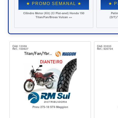
★ PROMO SEMANAL ★
★ P
Camara Canello Cma 18 VG Moto (275-18, 90/90-18)
Disco
(Tr./Di. Titan/YBR) (30)
CG/Titan/
Cód: 12359
Cód: 23333
Ref.: 100627
Ref.: 920734
Pneu 275-18 ST6 Maggion