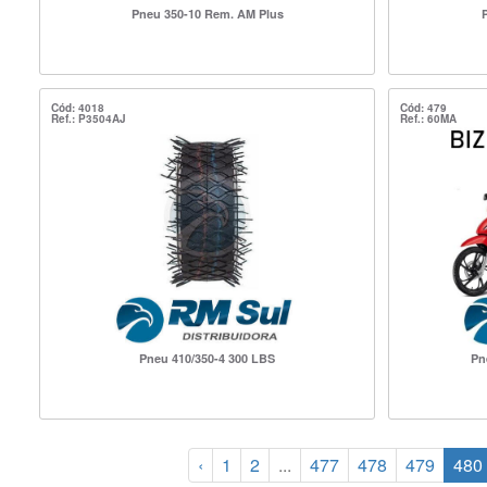
Pneu 350-10 Rem. AM Plus
Cód: 4018
Cód: 479
Ref.: P3504AJ
Ref.: 60MA
Pneu 410/350-4 300 LBS
Pn
‹
1
2
...
477
478
479
480