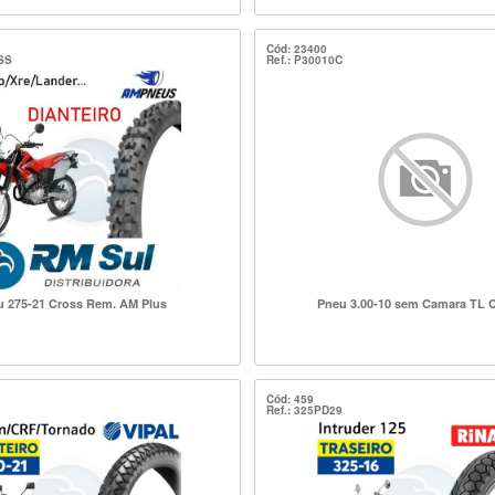
Cód: 23400
SS
Ref.: P30010C
 275-21 Cross Rem. AM Plus
Pneu 3.00-10 sem Camara TL C
Cód: 459
Ref.: 325PD29