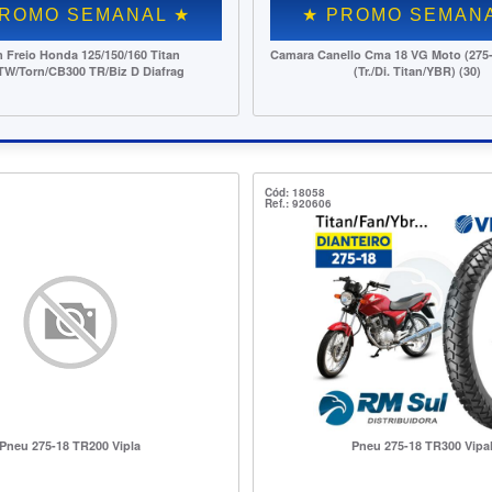
ROMO SEMANAL ★
★ PROMO SEMAN
 Embreagem Honda 125/150/160
Pneu Kenda Thorax 250-1
Fan/Start/Bros/XRE190/CBX 200 Vini
Cód: 18058
Ref.: 920606
Pneu 275-18 TR200 Vipla
Pneu 275-18 TR300 Vipa