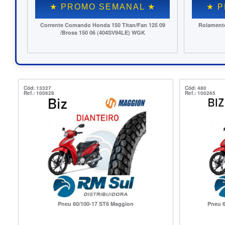
NAL ★
$ PONTA DE ESTOQUE $
★ PROMO SEMANAL ★
rracha) Nachi
Cubo Roda Tras. Honda 150 Titan (04..)/Fan/Start
150/160 Fabreck ==
Cód: 13327
Cód: 480
Ref.: 100628
Ref.: 100265
Pneu 60/100-17 ST6 Maggion
Pneu 6