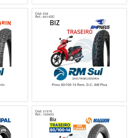
Cód: 536
Ref.: 8014DC
rin
Pneu 80/100-14 Rem. D.C. AM Plus
Cód: 21576
Ref.: 100853