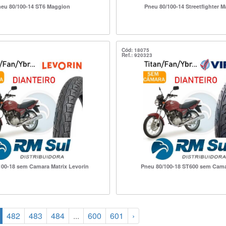
eu 80/100-14 ST6 Maggion
Pneu 80/100-14 Streetfighter 
Cód: 18075
Ref.: 920323
100-18 sem Camara Matrix Levorin
Pneu 80/100-18 ST600 sem Cama
482
483
484
...
600
601
›