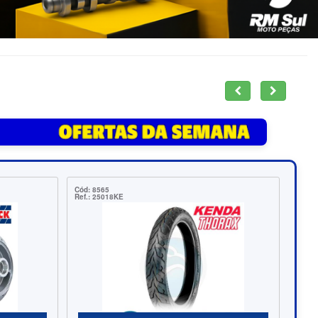
Cód: 7396
Ref.: CM155984