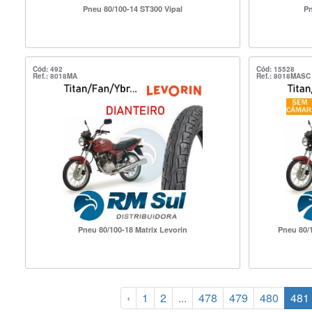
Pneu 80/100-14 ST300 Vipal
Pn
Cód: 492
Cód: 15528
Ref.: 8018MA
Ref.: 8018MASC
Pneu 80/100-18 Matrix Levorin
Pneu 80/
‹
1
2
...
478
479
480
481