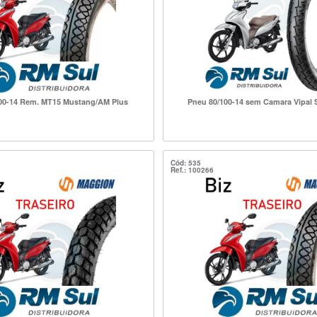
00-14 Rem. MT15 Mustang/AM Plus
Pneu 80/100-14 sem Camara Vipal 
Cód: 535
Ref.: 100266