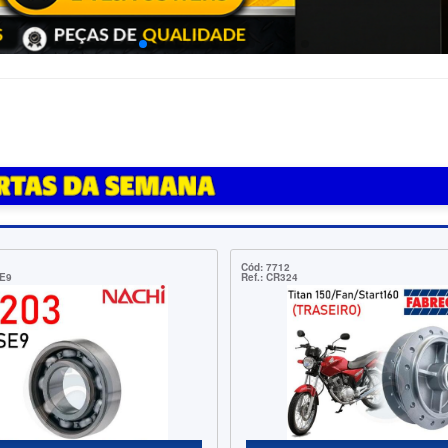
d: 8565
Cód: 9706
f.: 25018KE
Ref.: LFECO500