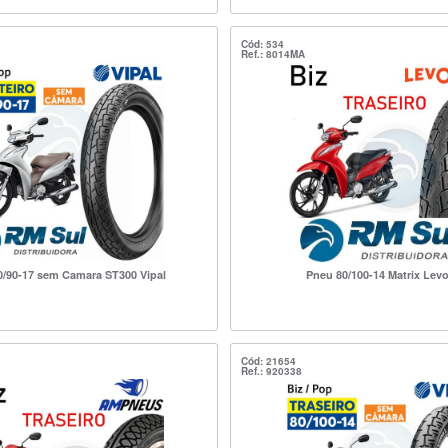
Cód: 534
Ref.: 8014MA
0/90-17 sem Camara ST300 Vipal
Pneu 80/100-14 Matrix Levo
Cód: 21654
Ref.: 920338