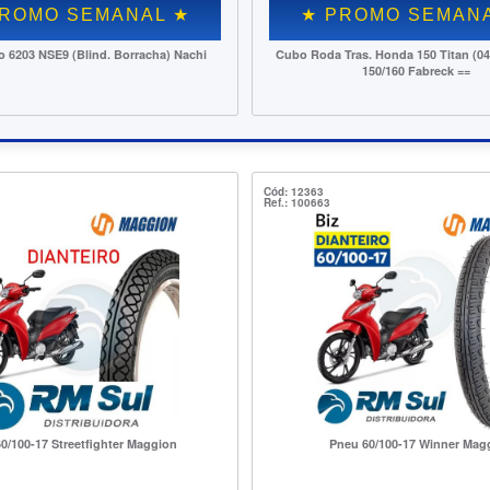
★ PROMO SEMANAL ★
★ PROMO S
Pneu Kenda Thorax 250-18
Lampada Farol H4 12V S
(Caixa Laranja) St
Cód: 12363
Ref.: 100663
0/100-17 Streetfighter Maggion
Pneu 60/100-17 Winner Mag