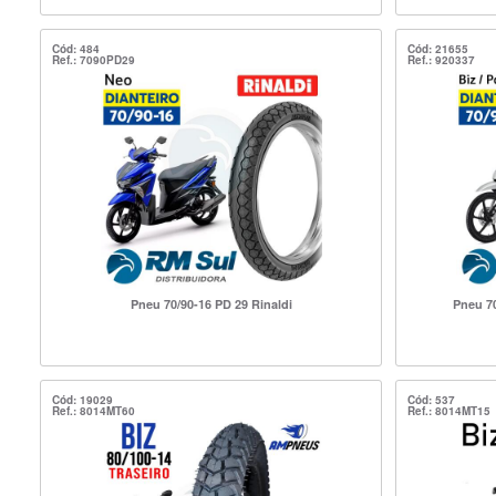
Cód: 484
Cód: 21655
Ref.: 7090PD29
Ref.: 920337
Pneu 70/90-16 PD 29 Rinaldi
Pneu 7
Cód: 19029
Cód: 537
Ref.: 8014MT60
Ref.: 8014MT15