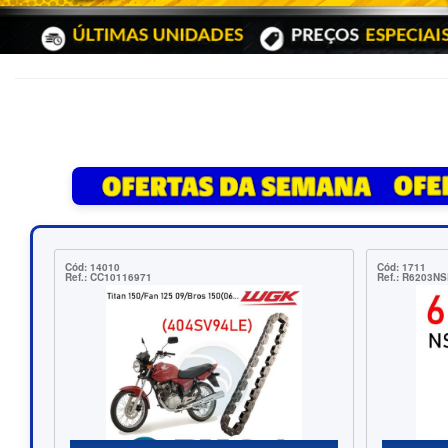
Cód: 7712
Có
Ref.: CR324
Re