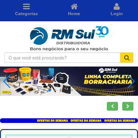
Categorias
Home
Login
O
que
você
está
procurando?