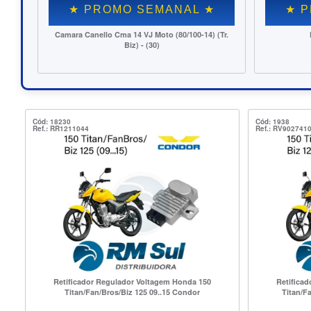
ROMO SEMANAL ★
★ PROMO SEMAN
Pneu Kenda Thorax 250-18
Patim Freio Honda 125/150/160
(D/T)/TW/Torn/CB300 TR/Biz D D
Cód: 18230
Cód: 1938
Ref.: RR1211044
Ref.: RV902741
Retificador Regulador Voltagem Honda 150
Retifica
Titan/Fan/Bros/Biz 125 09..15 Condor
Titan/F