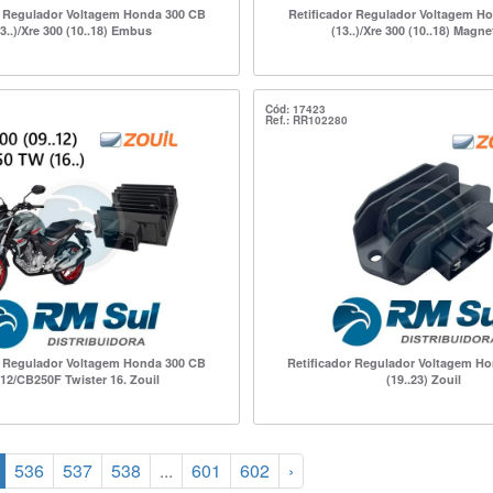
r Regulador Voltagem Honda 300 CB
Retificador Regulador Voltagem H
3..)/Xre 300 (10..18) Embus
(13..)/Xre 300 (10..18) Magn
Cód: 17423
Ref.: RR102280
r Regulador Voltagem Honda 300 CB
Retificador Regulador Voltagem Ho
.12/CB250F Twister 16. Zouil
(19..23) Zouil
536
537
538
...
601
602
›