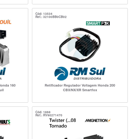
Cód: 13534
Ref.: 32100BB0CB02
Honda 160
Retificador Regulador Voltagem Honda 200
uil
CBX/NX/XR Smartfox
Cód: 1868
Ref.: RV90271470