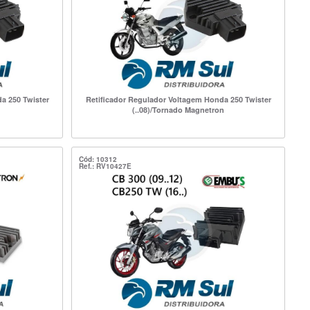
a 250 Twister
Retificador Regulador Voltagem Honda 250 Twister
(..08)/Tornado Magnetron
Cód: 10312
Ref.: RV10427E