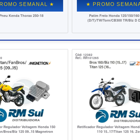
AL ★
★ PROMO SEMANAL ★
 Titan
Rolamento 6203 NSE9 (Blind. Borracha) Nachi
Cama
iafrag
Cód: 12382
00
Ref.: RR101265
dor Regulador Voltagem Honda 150
Retificador Regulador Voltagem Hond
an/Bros/Biz 125 09..15 Magnetron
110 15..17/Titan 125 16. Zo