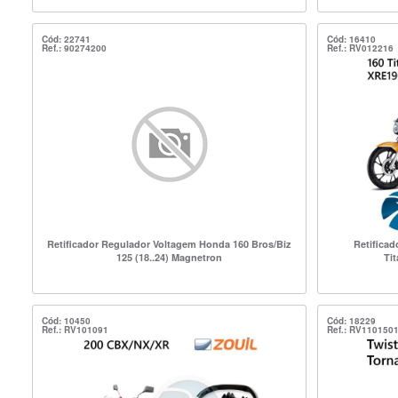
Cód: 22741
Cód: 16410
Ref.: 90274200
Ref.: RV012216
Retificador Regulador Voltagem Honda 160 Bros/Biz
Retifica
125 (18..24) Magnetron
Ti
Cód: 10450
Cód: 18229
Ref.: RV101091
Ref.: RV110150