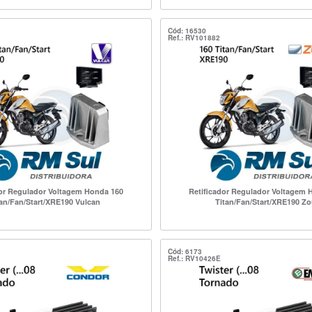
Cód: 16530
Ref.: RV101882
dor Regulador Voltagem Honda 160
Retificador Regulador Voltagem 
tan/Fan/Start/XRE190 Vulcan
Titan/Fan/Start/XRE190 Zo
Cód: 6173
1
Ref.: RV10426E