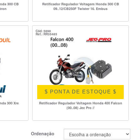
onda 300 CB
Retificador Regulador Voltagem Honda 300 CB
etron
09..12/CB250F Twister 16. Embus
Cód: 5898
Ref.: RR35485
$ PONTA DE ESTOQUE $
nda 300 Xre
Retificador Regulador Voltagem Honda 400 Falcon
(00..08) Jec Pro //
Ordenação