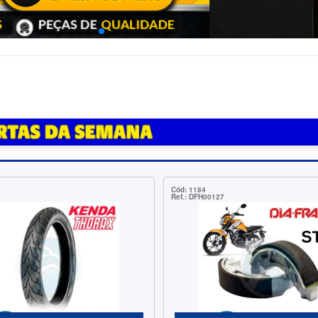
Cód: 1711
Cód: 
Ref.: R6203NSE9
Ref.: