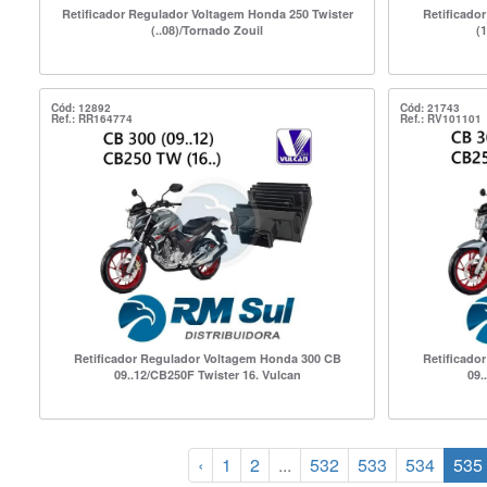
Retificador Regulador Voltagem Honda 250 Twister
Retificado
(..08)/Tornado Zouil
(1
Cód: 12892
Cód: 21743
Ref.: RR164774
Ref.: RV101101
Retificador Regulador Voltagem Honda 300 CB
Retificado
09..12/CB250F Twister 16. Vulcan
09.
‹
1
2
...
532
533
534
535