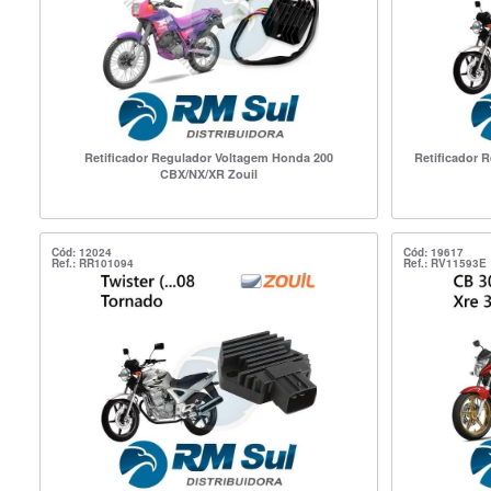
Retificador Regulador Voltagem Honda 200
Retificador 
CBX/NX/XR Zouil
Cód: 12024
Cód: 19617
Ref.: RR101094
Ref.: RV11593E