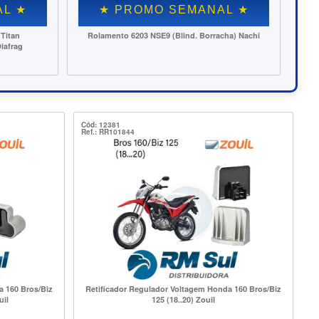
★ PROMO SEMANAL ★
★ PROMO SE
ra Canello Cma 18 VG Moto (275-18, 90/90-18)
Rolamento 6004 NSE9 (Blind
(Tr./Di. Titan/YBR) (30)
Cód: 12381
Ref.: RR101844
a 160 Bros/Biz
Retificador Regulador Voltagem Honda 160 Bros/Biz
uil
125 (18..20) Zouil