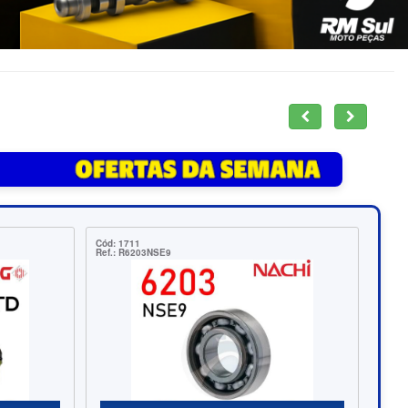
19200
Cód: 21069
 CMA18
Ref.: R6004NSE9