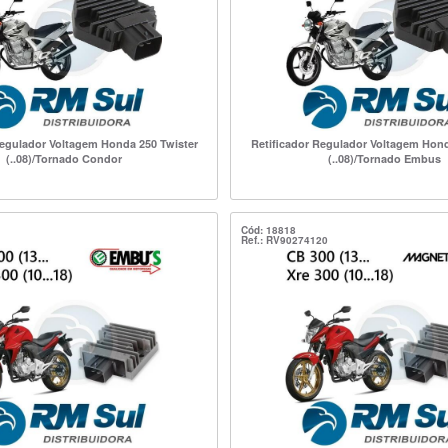
Regulador Voltagem Honda 250 Twister
Retificador Regulador Voltagem Hond
(..08)/Tornado Condor
(..08)/Tornado Embus
Cód: 18818
Ref.: RV90274120