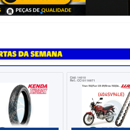
Cód: 7396
Ref.: CM155984