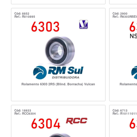
Cód: 8852
Cód: 2900
Ref.: R010895
Ref.: R6303NSE
Rolamento 6303 2RS (Blind. Borracha) Vulcan
Rolamento 
Cód: 18933
Cód: 6713
Ref.: RCC6304
Ref.: R10111011