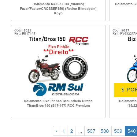
Rolamento 6305 ZZ C3 (Virabreq
Rolamento 68
Fazer/Factor/CROSSER150) (Retirar Blindagem)
Koyo
Cód: 19021
Cód: 16337
Ref.: RB17147
Ref.: RV6322FA
$ PO
Rolamento Eixo Pinhao Secundario Direito
Rolamento 
Titan/Bros 150 (B17-147) RCC Premium
(63/2
‹
1
2
...
537
538
539
540