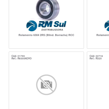
Rolamento 6304 2RS (Blind. Borracha) RCC
Rolamento
Cód: 21755
Cód: 22716
Ref.: R6305KOYO
Ref.: R325