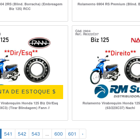
04 2RS (Blind. Borracha) (Embreagem
Rolamento 6904 RS Premium (Blind. 
Biz 125) RCC
Cód: 2904
N
Ref.: R6322C37
NTA DE ESTOQUE $
Virabrequim Honda 125 Biz Dir/Esq
Rolamento Virabrequim Honda 125 
2XC3) (Tirar Blindagem) Fann //
(63/22XC37) Nachi
541
542
543
...
600
601
›