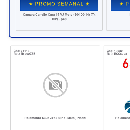
★ PROMO SEMANAL ★
★ PROMO S
Pneu Kenda Thorax 250-18
Corrente Comando Honda 
/Bross 150 06 (4
Cód: 21118
Cód: 18932
Ref.: R6302ZZE
Ref.: RCC6303
Rolamento 6302 Zze (Blind. Metal) Nachi
Rolament