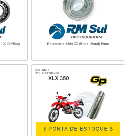
100 Dir/Esq)
Rolamento 6304 ZZ (Blind. Metal) Fann
Cód: 6635
Ref.: RA1104900
$ PONTA DE ESTOQUE $