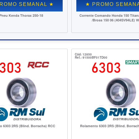
EMANAL ★
$ PONTA DE ESTOQUE $
★ PROMO SEMANAL ★
150 Titan/Fan 125 09
Cilindro Motor (Kit) (C/ Pist-anel) Honda 150
04SV94LE) WGK
Titan/Fan/Bross Vulcan ==
Cód: 12850
Ref.: 91500BF01TD00
o 6303 2RS (Blind. Borracha) RCC
Rolamento 6303 2RS (Blind. Borrac