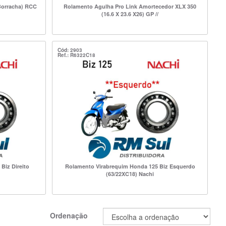
Borracha) RCC
Rolamento Agulha Pro Link Amortecedor XLX 350
(16.6 X 23.6 X26) GP //
Cód: 2903
Ref.: R6322C18
Biz Direito
Rolamento Virabrequim Honda 125 Biz Esquerdo
(63/22XC18) Nachi
Ordenação