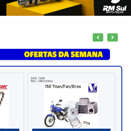
Cód: 20880
Cód: 19200
Ref.: DE870004
Ref.: CMA18