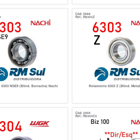
Cód: 5868
9
Ref.: R6303Z
6303 NSE9 (Blind. Borracha) Nachi
Rolamento 6303 Z (Blind. Metal
Cód: 2905
Ref.: R6304C3