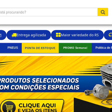
J
Entrega agilizada
Maior variedade do RS
PNEUS
Politica de
PROMO Semanal
PONTA DE ESTOQUE
▼