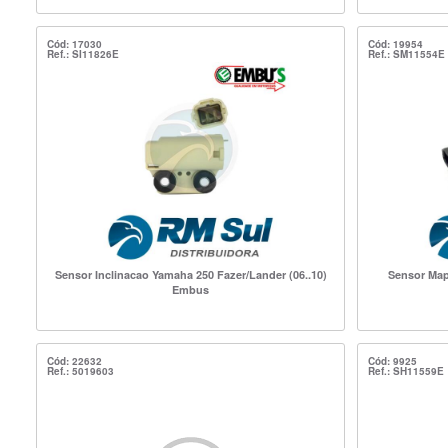
Cód: 17030
Cód: 19954
Ref.: SI11826E
Ref.: SM11554E
Sensor Inclinacao Yamaha 250 Fazer/Lander (06..10)
Sensor Map
Embus
Cód: 22632
Cód: 9925
Ref.: 5019603
Ref.: SH11559E