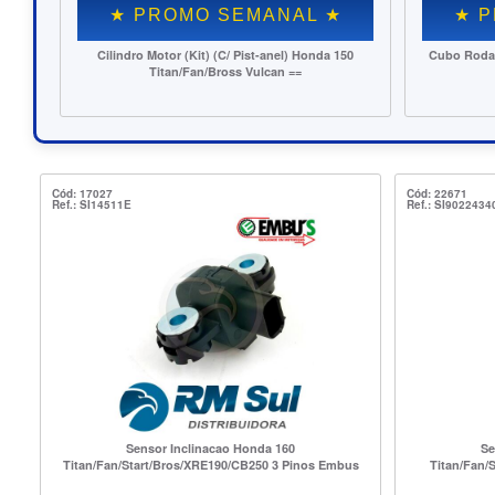
E ESTOQUE $
SEMANAL ★
$ PONTA DE ESTOQUE $
★ PROMO SEMANAL ★
(C/ Pist-anel) Honda 150
Cubo Roda Tras. Honda 150 Titan (04..)/Fan/Start
ross Vulcan ==
150/160 Fabreck ==
Cód: 17027
Cód: 22671
Ref.: SI14511E
Ref.: SI9022434
Sensor Inclinacao Honda 160
Se
Titan/Fan/Start/Bros/XRE190/CB250 3 Pinos Embus
Titan/Fan/