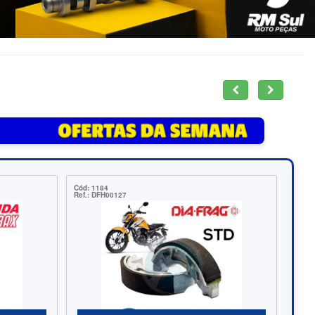
Cód: 21069
Ref.: R6004NSE9