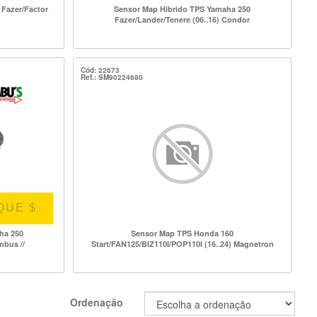
Fazer/Factor
Sensor Map Hibrido TPS Yamaha 250
Fazer/Lander/Tenere (06..16) Condor
Cód: 22673
Ref.: SM90224680
QUE $
ha 250
Sensor Map TPS Honda 160
mbus //
Start/FAN125/BIZ110I/POP110I (16..24) Magnetron
Ordenação