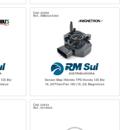
Cód: 20089
Ref.: SM90224360
125 Biz
Sensor Map Hibrido TPS Honda 125 Biz
 Embus
16..24/Titan/Fan 160 (16..24) Magnetron
Cód: 22633
Ref.: 5019602