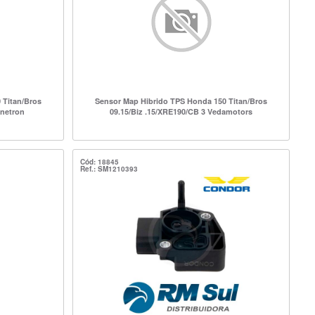
 Titan/Bros
Sensor Map Hibrido TPS Honda 150 Titan/Bros
gnetron
09.15/Biz .15/XRE190/CB 3 Vedamotors
Cód: 18845
Ref.: SM1210393