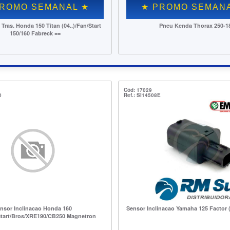
★ PROMO SEMANAL ★
★ PR
Pneu Kenda Thorax 250-18
Patim Fre
(D/T)/TW/T
Cód: 17029
0
Ref.: SI14508E
nsor Inclinacao Honda 160
Sensor Inclinacao Yamaha 125 Factor 
Start/Bros/XRE190/CB250 Magnetron