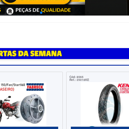
Cód: 8565
Cód: 1184
Ref.: 25018KE
Ref.: DFH00127