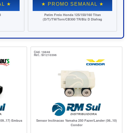
OMO SEMANAL ★
★ PROMO SEMANAL
io Honda 125/150/160 Titan
Rolamento 6004 NSE9 (Blind. Borracha)
orn/CB300 TR/Biz D Diafrag
Cód: 19848
Ref.: SI1210396
(09..17) Embus
Sensor Inclinacao Yamaha 250 Fazer/Lander (06..10)
Condor