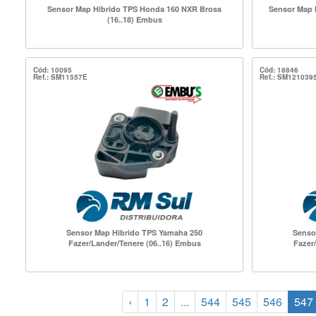
Sensor Map Hibrido TPS Honda 160 NXR Bross
Sensor Map 
(16..18) Embus
Cód: 10095
Cód: 18846
Ref.: SM11557E
Ref.: SM121039
Sensor Map Hibrido TPS Yamaha 250
Senso
Fazer/Lander/Tenere (06..16) Embus
Fazer
‹
1
2
...
544
545
546
547