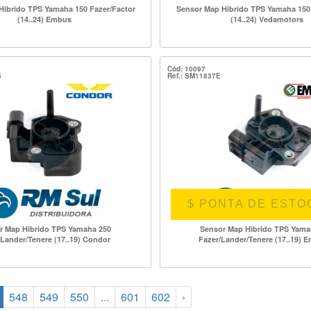
Hibrido TPS Yamaha 150 Fazer/Factor
Sensor Map Hibrido TPS Yamaha 150 
(14..24) Embus
(14..24) Vedamotors
Cód: 10097
5
Ref.: SM11837E
$ PONTA DE ESTO
r Map Hibrido TPS Yamaha 250
Sensor Map Hibrido TPS Yama
/Lander/Tenere (17..19) Condor
Fazer/Lander/Tenere (17..19) E
548
549
550
...
601
602
›