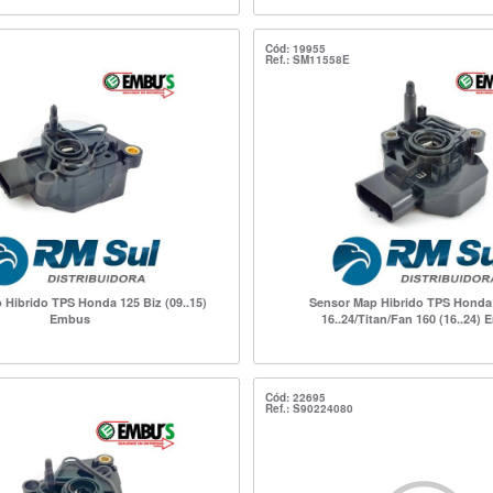
Cód: 19955
Ref.: SM11558E
 Hibrido TPS Honda 125 Biz (09..15)
Sensor Map Hibrido TPS Honda 
Embus
16..24/Titan/Fan 160 (16..24)
Cód: 22695
Ref.: S90224080