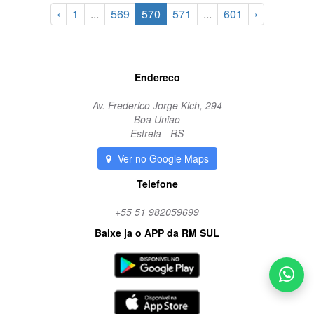
‹
1
...
569
570
571
...
601
›
Endereco
Av. Frederico Jorge Kich, 294
Boa Uniao
Estrela - RS
Ver no Google Maps
Telefone
+55 51 982059699
Baixe ja o APP da RM SUL