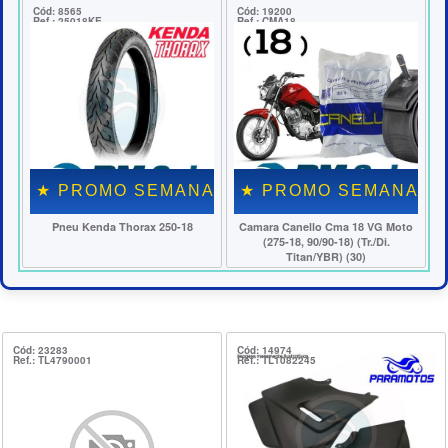
ód: 8565
Cód: 19200
Cód: 118
ef.: 25018KE
Ref.: CMA18
Ref.: DF
★ PROMO SEMANAL ★
★ PROMO SEMANAL ★
★ P
Pneu Kenda Thorax 250-18
Camara Canello Cma 18 VG Moto
Patim 
(275-18, 90/90-18) (Tr./Di.
Titan (D
Titan/YBR) (30)
Cód: 23283
Cód: 14974
Ref.: TL4790001
Ref.: TL1082245