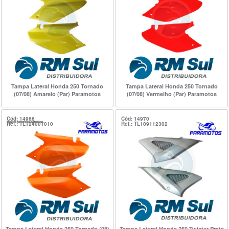
Tampa Lateral Honda 250 Tornado
Tampa Lateral Honda 250 Tornado
(07/08) Amarelo (Par) Paramotos
(07/08) Vermelho (Par) Paramotos
Cód: 14966
Cód: 14970
Ref.: TL124001010
Ref.: TL109112302
Tampa Lateral Honda 250 Tornado (08)
Tampa Lateral Honda 250 Twister Prata