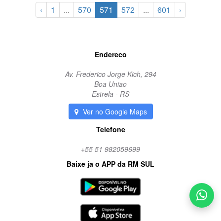
‹
1
...
570
571
572
...
601
›
Endereco
Av. Frederico Jorge Kich, 294
Boa Uniao
Estrela - RS
Ver no Google Maps
Telefone
+55 51 982059699
Baixe ja o APP da RM SUL