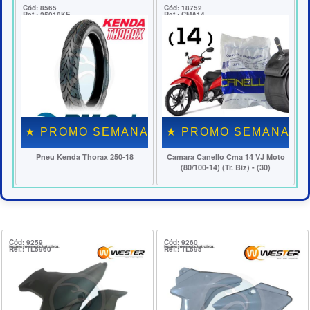
: 8565
Cód: 18752
Cód: 20880
.: 25018KE
Ref.: CMA14
Ref.: DE87
 PROMO SEMANAL ★
★ PROMO SEMANAL ★
★ PR
Pneu Kenda Thorax 250-18
Camara Canello Cma 14 VJ Moto
Disco
(80/100-14) (Tr. Biz) - (30)
CG/Titan/F
Cód: 9259
Cód: 9260
Ref.: TL5960
Ref.: TL595