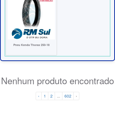
Pneu Kenda Thorax 250-18
Nenhum produto encontrado
‹
1
2
...
602
›